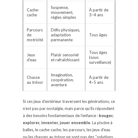
Suspense,
Cache-
À partir de
mouvement,
cache
3–4 ans
règles simples
Parcours
Défis physiques,
de
adaptation
Tous âges
motricité
permanente
Tous âges
Jeux
Plaisir sensoriel
(sous
d’eau
et rafraîchissant
surveillance)
Imagination,
Chasse
À partir de
coopération,
au trésor
4–5 ans
aventure
Si ces jeux d’extérieur traversent les générations, ce
n’est pas par nostalgie, mais parce qu’ils répondent
à des besoins fondamentaux de l’enfance :
bouger,
explorer, inventer, jouer ensemble
. La piscine à
balles, le cache-cache, les parcours, les jeux d’eau
ou les chasses au trésor ne sont pas des “solutions